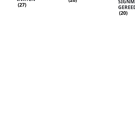
SIGNM
(27)
GEREE
(20)