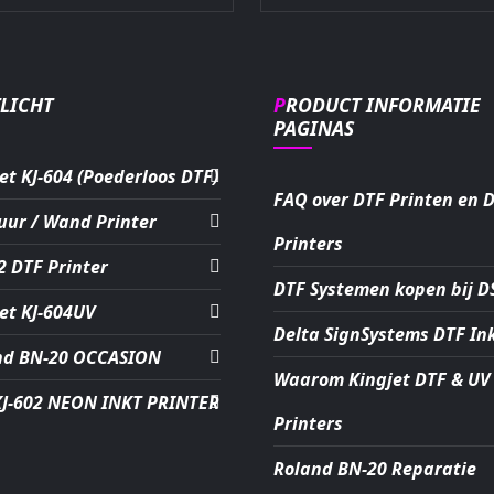
TLICHT
PRODUCT INFORMATIE
PAGINAS
et KJ-604 (Poederloos DTF)
FAQ over DTF Printen en 
uur / Wand Printer
Printers
2 DTF Printer
DTF Systemen kopen bij D
et KJ-604UV
Delta SignSystems DTF In
nd BN-20 OCCASION
Waarom Kingjet DTF & UV
KJ-602 NEON INKT PRINTER
Printers
Roland BN-20 Reparatie