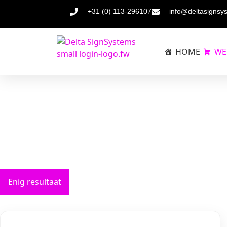
+31 (0) 113-296107
info@deltasignsy
HOME
WE
Enig resultaat