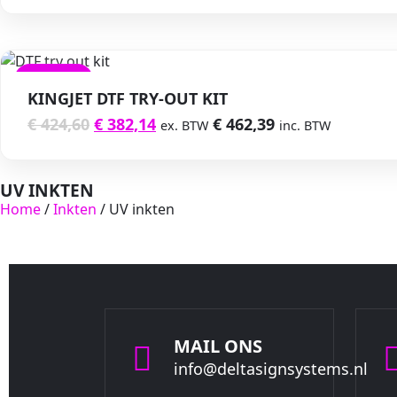
VERKOOP
KINGJET DTF TRY-OUT KIT
€
424,60
€
382,14
€
462,39
ex. BTW
inc. BTW
UV INKTEN
Home
/
Inkten
/ UV inkten
MAIL ONS
info@deltasignsystems.nl