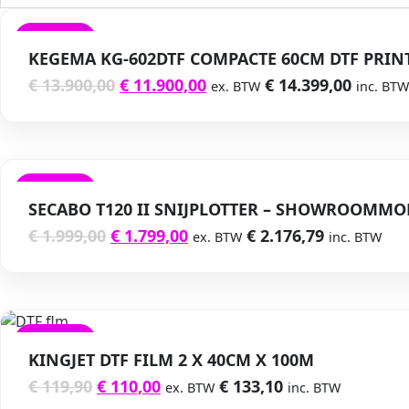
VERKOOP
KEGEMA KG-602DTF COMPACTE 60CM DTF PRIN
€
13.900,00
€
11.900,00
€
14.399,00
ex. BTW
inc. BTW
VERKOOP
SECABO T120 II SNIJPLOTTER – SHOWROOMMO
€
1.999,00
€
1.799,00
€
2.176,79
ex. BTW
inc. BTW
VERKOOP
KINGJET DTF FILM 2 X 40CM X 100M
€
119,90
€
110,00
€
133,10
ex. BTW
inc. BTW