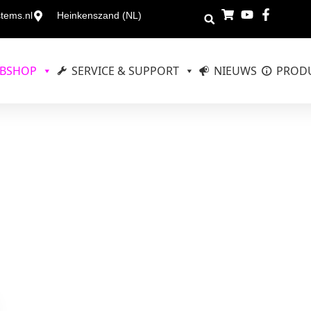
stems.nl
Heinkenszand (NL)
BSHOP
SERVICE & SUPPORT
NIEUWS
PRODU