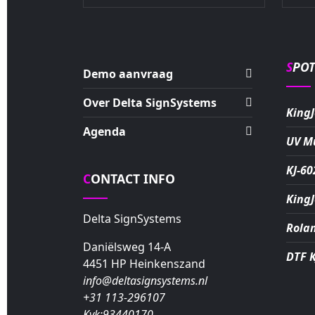
SPO
Demo aanvraag
Over Delta SignSystems
KingJ
Agenda
UV M
KJ-60
CONTACT INFO
KingJ
Delta SignSystems
Rola
Daniëlsweg 14-A
DTF 
4451 HP Heinkenszand
info@deltasignsystems.nl
+31 113-296107
Kvk:93440170