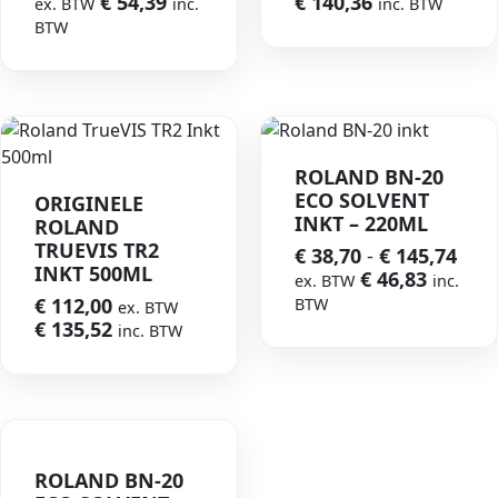
€
54,39
€
140,36
ex. BTW
inc.
inc. BTW
BTW
ROLAND BN-20
ECO SOLVENT
ORIGINELE
INKT – 220ML
ROLAND
TRUEVIS TR2
€
38,70
-
€
145,74
INKT 500ML
€
46,83
ex. BTW
inc.
€
112,00
BTW
ex. BTW
€
135,52
inc. BTW
ROLAND BN-20