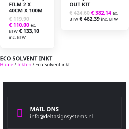
FILM 2 X
OUT KIT
40CM X 100M
€
424,60
€
382,14
ex.
€
119,90
€
462,39
BTW
inc. BTW
€
110,00
ex.
€
133,10
BTW
inc. BTW
ECO SOLVENT INKT
Home
/
Inkten
/ Eco Solvent inkt
MAIL ONS
info@deltasignsystems.nl