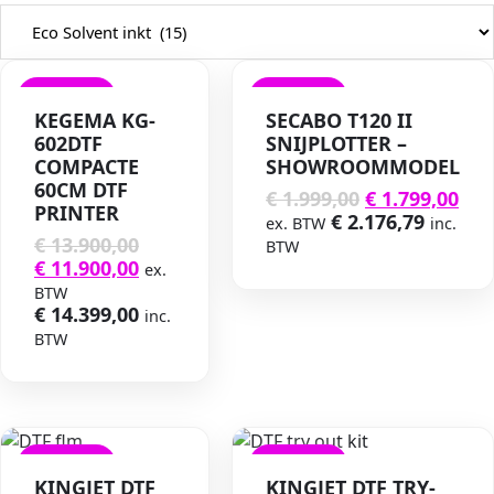
VERKOOP
VERKOOP
KEGEMA KG-
SECABO T120 II
602DTF
SNIJPLOTTER –
COMPACTE
SHOWROOMMODEL
60CM DTF
€
1.999,00
€
1.799,00
PRINTER
€
2.176,79
ex. BTW
inc.
€
13.900,00
BTW
€
11.900,00
ex.
BTW
€
14.399,00
inc.
BTW
VERKOOP
VERKOOP
KINGJET DTF
KINGJET DTF TRY-