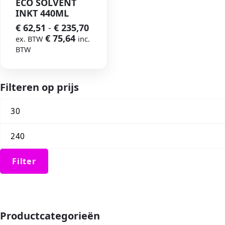
ECO SOLVENT
INKT 440ML
€
62,51
-
€
235,70
€
75,64
ex. BTW
inc.
BTW
Filteren op prijs
Filter
Productcategorieën