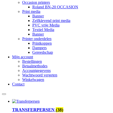
Occasion printers
Roland BN-20 OCCASION
Print media
Banner
Zelfklevend print media
PVC vrije Media
Textiel Media
Banner
Printer onderdelen
Printkoppen
Dampers
Gereedschap
Mijn account
Bestellingen
Betaalmethodes
Accountgegevens
Wachtwoord vergeten
Winkelwagen
Contact
TRANSFERPERSEN
(38)