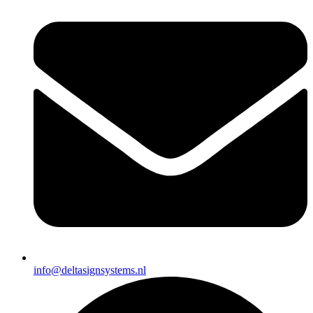
info@deltasignsystems.nl