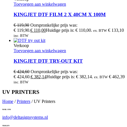
Toevoegen aan winkelwagen
KINGJET DTF FILM 2 X 40CM X 100M
€
119,90
Oorspronkelijke prijs was:
€ 119,90.
€
110,00
Huidige prijs is: € 110,00.
€
133,10
ex. BTW
inc. BTW
Verkoop
Toevoegen aan winkelwagen
KINGJET DTF TRY-OUT KIT
€
424,60
Oorspronkelijke prijs was:
€ 424,60.
€
382,14
Huidige prijs is: € 382,14.
€
462,39
ex. BTW
inc. BTW
UV PRINTERS
Home
/
Printers
/ UV Printers
MAIL ONS
info@deltasignsystems.nl
VRAGEN