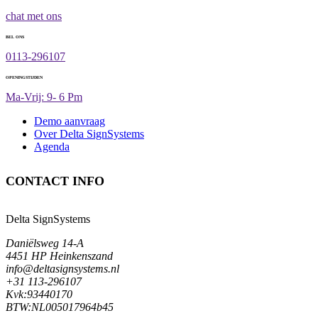
chat met ons
BEL ONS
0113-296107
OPENINGSTIJDEN
Ma-Vrij: 9- 6 Pm
Demo aanvraag
Over Delta SignSystems
Agenda
CONTACT INFO
Delta SignSystems
Daniëlsweg 14-A
4451 HP Heinkenszand
info@deltasignsystems.nl
+31 113-296107
Kvk:93440170
BTW:NL005017964b45