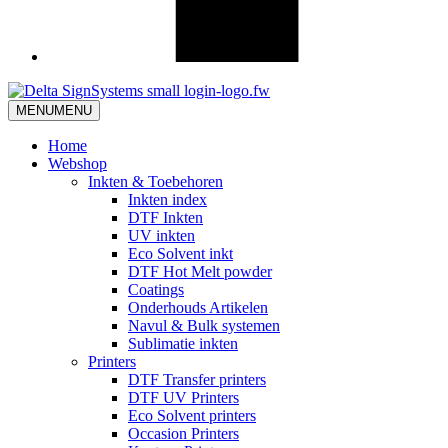
MENU
MENU
Home
Webshop
Inkten & Toebehoren
Inkten index
DTF Inkten
UV inkten
Eco Solvent inkt
DTF Hot Melt powder
Coatings
Onderhouds Artikelen
Navul & Bulk systemen
Sublimatie inkten
Printers
DTF Transfer printers
DTF UV Printers
Eco Solvent printers
Occasion Printers