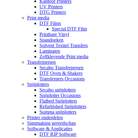
Kantoor Printers
UV Printers
DTG Printers
Print media
DTF Films
Special DTF Film
Printbare Vinyl
Spandoeken
Solvent Textiel Transfers
Laminaten
Zelfklevende Print media
Transferpersen
Secabo Transferpersen
DTF Oven & Shakers
Transferpers Occasions
Snijplotters
Secabo snijplotters
Snijplotter Occasions
Flatbed Snijplotters
Refurbished Snijplotters
Summa snijplotters
Printer onderdelen
Signmaking gereedschap
Software & Applicaties
DTF RIP Software