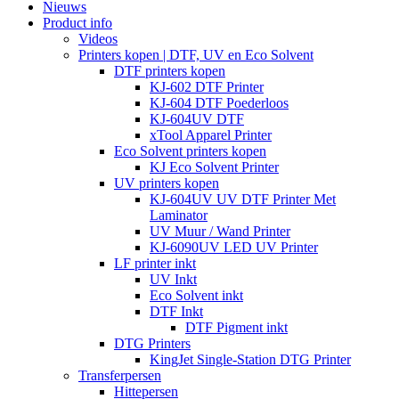
Nieuws
Product info
Videos
Printers kopen | DTF, UV en Eco Solvent
DTF printers kopen
KJ-602 DTF Printer
KJ-604 DTF Poederloos
KJ-604UV DTF
xTool Apparel Printer
Eco Solvent printers kopen
KJ Eco Solvent Printer
UV printers kopen
KJ-604UV UV DTF Printer Met
Laminator
UV Muur / Wand Printer
KJ-6090UV LED UV Printer
LF printer inkt
UV Inkt
Eco Solvent inkt
DTF Inkt
DTF Pigment inkt
DTG Printers
KingJet Single-Station DTG Printer
Transferpersen
Hittepersen