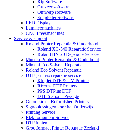
Rip Software
Graveer software
Ontwerp software
Snijplotter Software
LED Displays
Lamineermachines
CNC Freesmachines
Service & support
Roland Printer Reparatie & Onderhoud
Roland XC-540 Reparatie Service
Roland BN-20 Reparatie Service
Mimaki Printer Reparatie & Onderhoud
Mimaki Eco Solvent Reparatie
Roland Eco Solvent Reparatie
DTF-printers reparatie service
Kingjet DTF & UV Printers
Ricoma DTF Printers
PPS DTPlus DTF
DTF Station - Prestige
Gebruikte en Refurbished Printers
Signoplossingen voor het Onderwijs
Printing Service
Elektromonteur Service
DTF inkten
Grootformaat Printer Reparatie Zeeland