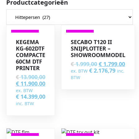
Productcategorieën
VERKOOP
VERKOOP
KEGEMA
SECABO T120 II
KG-602DTF
SNIJPLOTTER –
COMPACTE
SHOWROOMMODEL
60CM DTF
€
1.999,00
€
1.799,00
PRINTER
€
2.176,79
ex. BTW
inc.
€
13.900,00
BTW
€
11.900,00
ex. BTW
€
14.399,00
inc. BTW
VERKOOP
VERKOOP