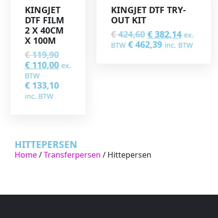
KINGJET
KINGJET DTF TRY-
DTF FILM
OUT KIT
2 X 40CM
€
424,60
€
382,14
ex.
X 100M
€
462,39
BTW
inc. BTW
€
119,90
€
110,00
ex.
BTW
€
133,10
inc. BTW
HITTEPERSEN
Home
/
Transferpersen
/ Hittepersen