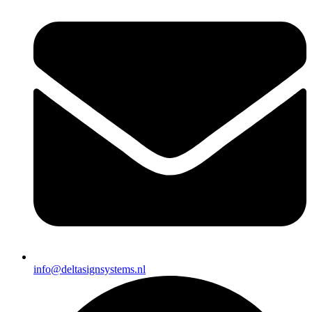
info@deltasignsystems.nl