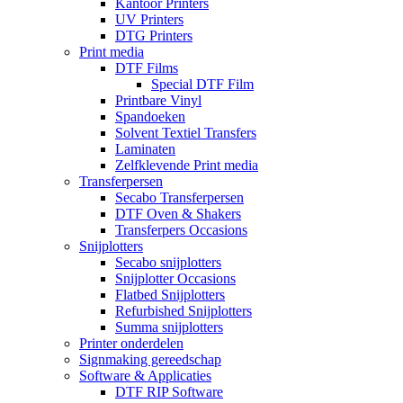
Kantoor Printers
UV Printers
DTG Printers
Print media
DTF Films
Special DTF Film
Printbare Vinyl
Spandoeken
Solvent Textiel Transfers
Laminaten
Zelfklevende Print media
Transferpersen
Secabo Transferpersen
DTF Oven & Shakers
Transferpers Occasions
Snijplotters
Secabo snijplotters
Snijplotter Occasions
Flatbed Snijplotters
Refurbished Snijplotters
Summa snijplotters
Printer onderdelen
Signmaking gereedschap
Software & Applicaties
DTF RIP Software