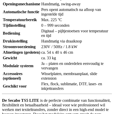
Openingsmechanisme
Handmatig, swing-away
Pers opent automatisch na afloop van
Automatische functie
ingestelde tijd
Temperatuurbereik
Max. 225 °C
Tijdinstelling
0 – 999 seconden
Digitaal – pijltjestoetsen voor temperatuur
Bediening
en tijd
Drukinstelling
Handmatig via draaiknop
Stroomvoorziening
230V / 50Hz / 1.8 kW
Afmetingen (gesloten)
ca. 54 x 40 x 46 cm
Gewicht
ca. 33 kg
Ja – platen en onderdelen eenvoudig te
Modulair systeem
vervangen
Accessoires
Wisselplaten, membraanplaat, slide
(optioneel)
extension
Flex, flock, sublimatie, DTF, laser- en
Geschikt voor
inkjettransfers
De Secabo TS5 LITE
is de perfecte combinatie van functionaliteit,
flexibiliteit en betaalbaarheid – ideaal voor wie professioneel wil
werken met textieltransfers, zonder direct in een high-end model te