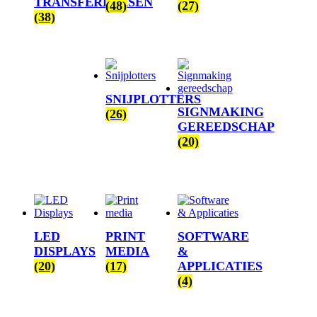
TRANSFERPERSEN
(48)
(27)
(38)
SNIJPLOTTERS
SIGNMAKING
(26)
GEREEDSCHAP
(20)
LED
PRINT
SOFTWARE
DISPLAYS
MEDIA
&
(20)
(17)
APPLICATIES
(4)