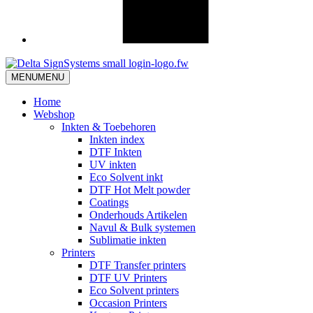
MENU
MENU
Home
Webshop
Inkten & Toebehoren
Inkten index
DTF Inkten
UV inkten
Eco Solvent inkt
DTF Hot Melt powder
Coatings
Onderhouds Artikelen
Navul & Bulk systemen
Sublimatie inkten
Printers
DTF Transfer printers
DTF UV Printers
Eco Solvent printers
Occasion Printers