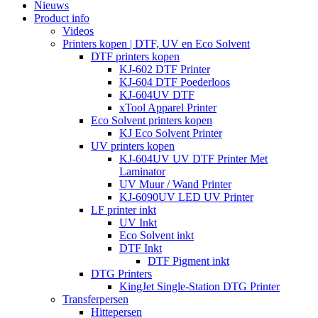
Nieuws
Product info
Videos
Printers kopen | DTF, UV en Eco Solvent
DTF printers kopen
KJ-602 DTF Printer
KJ-604 DTF Poederloos
KJ-604UV DTF
xTool Apparel Printer
Eco Solvent printers kopen
KJ Eco Solvent Printer
UV printers kopen
KJ-604UV UV DTF Printer Met
Laminator
UV Muur / Wand Printer
KJ-6090UV LED UV Printer
LF printer inkt
UV Inkt
Eco Solvent inkt
DTF Inkt
DTF Pigment inkt
DTG Printers
KingJet Single-Station DTG Printer
Transferpersen
Hittepersen