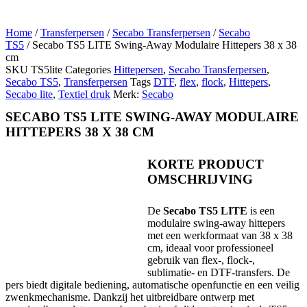
Home
/
Transferpersen
/
Secabo Transferpersen
/
Secabo
TS5
/ Secabo TS5 LITE Swing-Away Modulaire Hittepers 38 x 38
cm
SKU
TS5lite
Categories
Hittepersen
,
Secabo Transferpersen
,
Secabo TS5
,
Transferpersen
Tags
DTF
,
flex
,
flock
,
Hittepers
,
Secabo lite
,
Textiel druk
Merk:
Secabo
SECABO TS5 LITE SWING-AWAY MODULAIRE
HITTEPERS 38 X 38 CM
KORTE PRODUCT
OMSCHRIJVING
De
Secabo TS5 LITE
is een
modulaire swing-away hittepers
met een werkformaat van 38 x 38
cm, ideaal voor professioneel
gebruik van flex-, flock-,
sublimatie- en DTF-transfers. De
pers biedt digitale bediening, automatische openfunctie en een veilig
zwenkmechanisme. Dankzij het uitbreidbare ontwerp met