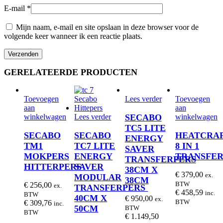
E-mail
*
Mijn naam, e-mail en site opslaan in deze browser voor de
volgende keer wanneer ik een reactie plaats.
GERELATEERDE PRODUCTEN
Toevoegen
Lees verder
Toevoegen
aan
aan
SECABO
winkelwagen
Lees verder
winkelwagen
TC5 LITE
SECABO
SECABO
HEATCRA
ENERGY
TM1
TC7 LITE
8 IN 1
SAVER
MOKPERS
ENERGY
TRANSFER
TRANSFERPERS
HITTERPERS
SAVER
38CM X
€
379,00
ex.
MODULAR
38CM
BTW
€
256,00
ex.
TRANSFERPERS
€
458,59
inc.
BTW
40CM X
€
950,00
ex.
BTW
€
309,76
inc.
50CM
BTW
BTW
€
1.149,50