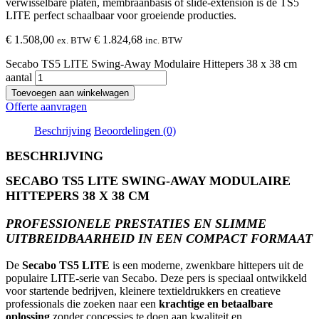
verwisselbare platen, membraanbasis of slide-extension is de TS5
LITE perfect schaalbaar voor groeiende producties.
€
1.508,00
€
1.824,68
ex. BTW
inc. BTW
Secabo TS5 LITE Swing-Away Modulaire Hittepers 38 x 38 cm
aantal
Toevoegen aan winkelwagen
Offerte aanvragen
Beschrijving
Beoordelingen (0)
BESCHRIJVING
SECABO TS5 LITE SWING-AWAY MODULAIRE
HITTEPERS 38 X 38 CM
PROFESSIONELE PRESTATIES EN SLIMME
UITBREIDBAARHEID IN EEN COMPACT FORMAAT
De
Secabo TS5 LITE
is een moderne, zwenkbare hittepers uit de
populaire LITE-serie van Secabo. Deze pers is speciaal ontwikkeld
voor startende bedrijven, kleinere textieldrukkers en creatieve
professionals die zoeken naar een
krachtige en betaalbare
oplossing
zonder concessies te doen aan kwaliteit en