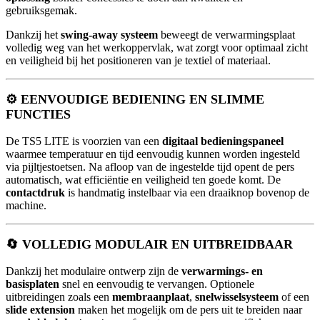
gebruiksgemak.
Dankzij het
swing-away systeem
beweegt de verwarmingsplaat
volledig weg van het werkoppervlak, wat zorgt voor optimaal zicht
en veiligheid bij het positioneren van je textiel of materiaal.
⚙️
EENVOUDIGE BEDIENING EN SLIMME
FUNCTIES
De TS5 LITE is voorzien van een
digitaal bedieningspaneel
waarmee temperatuur en tijd eenvoudig kunnen worden ingesteld
via pijltjestoetsen. Na afloop van de ingestelde tijd opent de pers
automatisch, wat efficiëntie en veiligheid ten goede komt. De
contactdruk
is handmatig instelbaar via een draaiknop bovenop de
machine.
🔄
VOLLEDIG MODULAIR EN UITBREIDBAAR
Dankzij het modulaire ontwerp zijn de
verwarmings- en
basisplaten
snel en eenvoudig te vervangen. Optionele
uitbreidingen zoals een
membraanplaat
,
snelwisselsysteem
of een
slide extension
maken het mogelijk om de pers uit te breiden naar