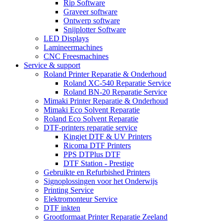
Rip Software
Graveer software
Ontwerp software
Snijplotter Software
LED Displays
Lamineermachines
CNC Freesmachines
Service & support
Roland Printer Reparatie & Onderhoud
Roland XC-540 Reparatie Service
Roland BN-20 Reparatie Service
Mimaki Printer Reparatie & Onderhoud
Mimaki Eco Solvent Reparatie
Roland Eco Solvent Reparatie
DTF-printers reparatie service
Kingjet DTF & UV Printers
Ricoma DTF Printers
PPS DTPlus DTF
DTF Station - Prestige
Gebruikte en Refurbished Printers
Signoplossingen voor het Onderwijs
Printing Service
Elektromonteur Service
DTF inkten
Grootformaat Printer Reparatie Zeeland