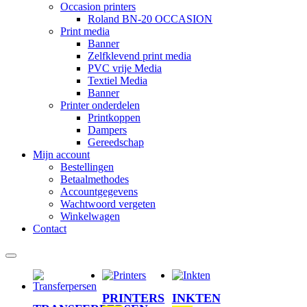
Occasion printers
Roland BN-20 OCCASION
Print media
Banner
Zelfklevend print media
PVC vrije Media
Textiel Media
Banner
Printer onderdelen
Printkoppen
Dampers
Gereedschap
Mijn account
Bestellingen
Betaalmethodes
Accountgegevens
Wachtwoord vergeten
Winkelwagen
Contact
PRINTERS
INKTEN