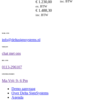
inc. BTW
€
1.230,00
ex. BTW
€
1.488,30
inc. BTW
MAIL ONS
info@deltasignsystems.nl
VRAGEN
chat met ons
BEL ONS
0113-296107
OPENINGSTIJDEN
Ma-Vrij: 9- 6 Pm
Demo aanvraag
Over Delta SignSystems
Agenda