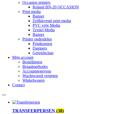
Occasion printers
Roland BN-20 OCCASION
Print media
Banner
Zelfklevend print media
PVC vrije Media
Textiel Media
Banner
Printer onderdelen
Printkoppen
Dampers
Gereedschap
Mijn account
Bestellingen
Betaalmethodes
Accountgegevens
Wachtwoord vergeten
Winkelwagen
Contact
TRANSFERPERSEN
(38)