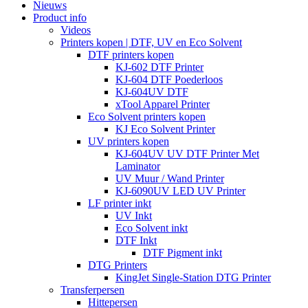
Nieuws
Product info
Videos
Printers kopen | DTF, UV en Eco Solvent
DTF printers kopen
KJ-602 DTF Printer
KJ-604 DTF Poederloos
KJ-604UV DTF
xTool Apparel Printer
Eco Solvent printers kopen
KJ Eco Solvent Printer
UV printers kopen
KJ-604UV UV DTF Printer Met
Laminator
UV Muur / Wand Printer
KJ-6090UV LED UV Printer
LF printer inkt
UV Inkt
Eco Solvent inkt
DTF Inkt
DTF Pigment inkt
DTG Printers
KingJet Single-Station DTG Printer
Transferpersen
Hittepersen