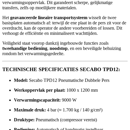
verwarmingsoppervlak. Dit garandeert scherpe, gelijkmatige
transfers, zelfs op moeilijkere materialen.
Het
geavanceerde lineaire transportsysteem
wisselt de twee
basisplaten automatisch af: terwijl de ene plaat in de pers zit voor de
overdracht, kan de operator de andere voorbereiden of lossen. Dit
verhoogt de efficiëntie en minimaliseert wachttijden.
Veiligheid staat voorop dankzij ingebouwde functies zoals
tweehandige bediening
,
noodstop
, en een beveiligde behuizing
rondom het verwarmingsgedeelte.
TECHNISCHE SPECIFICATIES SECABO TPD12:
Model:
Secabo TPD12 Pneumatische Dubbele Pers
Werkoppervlak per plaat:
1000 x 1200 mm
Verwarmingscapaciteit:
9000 W
Maximale druk:
4 bar (≈ 1.700 kg / 140 g/cm²)
Druktype:
Pneumatisch (compressor vereist)
Bediening:
Automatisch of handmatig instelbaar