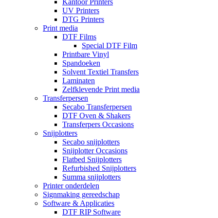
Kantoor Printers
UV Printers
DTG Printers
Print media
DTF Films
Special DTF Film
Printbare Vinyl
Spandoeken
Solvent Textiel Transfers
Laminaten
Zelfklevende Print media
Transferpersen
Secabo Transferpersen
DTF Oven & Shakers
Transferpers Occasions
Snijplotters
Secabo snijplotters
Snijplotter Occasions
Flatbed Snijplotters
Refurbished Snijplotters
Summa snijplotters
Printer onderdelen
Signmaking gereedschap
Software & Applicaties
DTF RIP Software