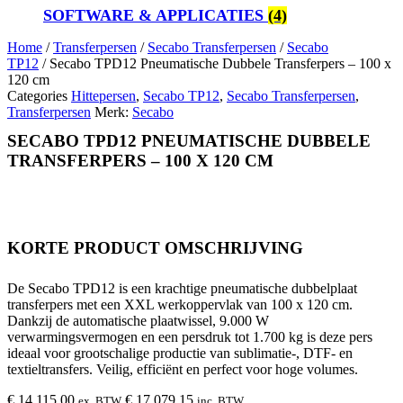
SOFTWARE & APPLICATIES
(4)
Home
/
Transferpersen
/
Secabo Transferpersen
/
Secabo
TP12
/ Secabo TPD12 Pneumatische Dubbele Transferpers – 100 x
120 cm
Categories
Hittepersen
,
Secabo TP12
,
Secabo Transferpersen
,
Transferpersen
Merk:
Secabo
SECABO TPD12 PNEUMATISCHE DUBBELE
TRANSFERPERS – 100 X 120 CM
KORTE PRODUCT OMSCHRIJVING
De Secabo TPD12 is een krachtige pneumatische dubbelplaat
transferpers met een XXL werkoppervlak van 100 x 120 cm.
Dankzij de automatische plaatwissel, 9.000 W
verwarmingsvermogen en een persdruk tot 1.700 kg is deze pers
ideaal voor grootschalige productie van sublimatie-, DTF- en
textieltransfers. Veilig, efficiënt en perfect voor hoge volumes.
€
14.115,00
€
17.079,15
ex. BTW
inc. BTW