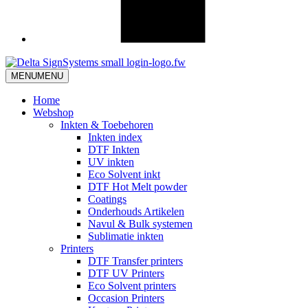
MENU
MENU
Home
Webshop
Inkten & Toebehoren
Inkten index
DTF Inkten
UV inkten
Eco Solvent inkt
DTF Hot Melt powder
Coatings
Onderhouds Artikelen
Navul & Bulk systemen
Sublimatie inkten
Printers
DTF Transfer printers
DTF UV Printers
Eco Solvent printers
Occasion Printers