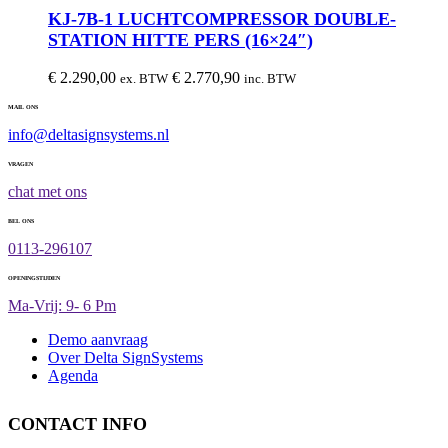
KJ-7B-1 LUCHTCOMPRESSOR DOUBLE-
STATION HITTE PERS (16×24″)
€
2.290,00
€
2.770,90
ex. BTW
inc. BTW
MAIL ONS
info@deltasignsystems.nl
VRAGEN
chat met ons
BEL ONS
0113-296107
OPENINGSTIJDEN
Ma-Vrij: 9- 6 Pm
Demo aanvraag
Over Delta SignSystems
Agenda
CONTACT INFO