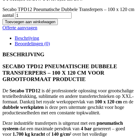
Secabo TPD12 Pneumatische Dubbele Transferpers – 100 x 120 cm
aantal
Toevoegen aan winkelwagen
Offerte aanvragen
Beschrijving
Beoordelingen (0)
BESCHRIJVING
SECABO TPD12 PNEUMATISCHE DUBBELE
TRANSFERPERS – 100 X 120 CM VOOR
GROOTFORMAAT PRODUCTIE
De
Secabo TPD12
is dé professionele oplossing voor grootschalige
textielbedrukking, sublimatie en andere transfertechnieken op XXL-
formaat. Dankzij het royale werkoppervlak van
100 x 120 cm
en de
dubbele werkplaten
is deze pers uitermate geschikt voor hoge
productiesnelheden met een constante topkwaliteit.
Deze industriële transferpers is uitgerust met een
pneumatisch
systeem
dat een maximale persdruk van
4 bar
genereert – goed
voor
1.700 kg kracht
of
140 g/cm²
over het volledige