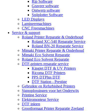
Rip Software
Graveer software
Ontwerp software
Snijplotter Software
LED Displays
Lamineermachines
CNC Freesmachines
Service & support
Roland Printer Reparatie & Onderhoud
Roland XC-540 Reparatie Service
Roland BN-20 Reparatie Service
Mimaki Printer Reparatie & Onderhoud
Mimaki Eco Solvent Reparatie
Roland Eco Solvent Reparatie
DTF-printers reparatie service
Kingjet DTF & UV Printers
Ricoma DTF Printers
PPS DTPlus DTF
DTF Station - Prestige
Gebruikte en Refurbished Printers
Signoplossingen voor het Onderwijs
Printing Service
Elektromonteur Service
DTF inkten
Grootformaat Printer Reparatie Zeeland