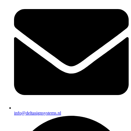
info@deltasignsystems.nl