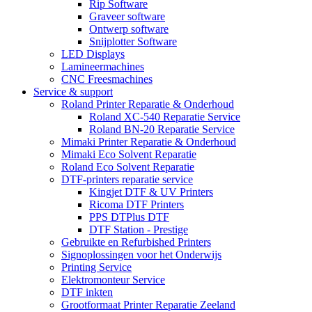
Rip Software
Graveer software
Ontwerp software
Snijplotter Software
LED Displays
Lamineermachines
CNC Freesmachines
Service & support
Roland Printer Reparatie & Onderhoud
Roland XC-540 Reparatie Service
Roland BN-20 Reparatie Service
Mimaki Printer Reparatie & Onderhoud
Mimaki Eco Solvent Reparatie
Roland Eco Solvent Reparatie
DTF-printers reparatie service
Kingjet DTF & UV Printers
Ricoma DTF Printers
PPS DTPlus DTF
DTF Station - Prestige
Gebruikte en Refurbished Printers
Signoplossingen voor het Onderwijs
Printing Service
Elektromonteur Service
DTF inkten
Grootformaat Printer Reparatie Zeeland