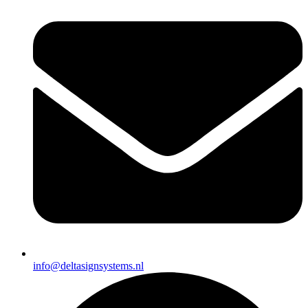
info@deltasignsystems.nl