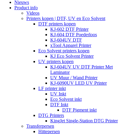
Nieuws
Product info
Videos
Printers kopen | DTF, UV en Eco Solvent
DTF printers kopen
KJ-602 DTF Printer
KJ-604 DTF Poederloos
KJ-604UV DTF
xTool Apparel Printer
Eco Solvent printers kopen
KJ Eco Solvent Printer
UV printers kopen
KJ-604UV UV DTF Printer Met
Laminator
UV Muur / Wand Printer
KJ-6090UV LED UV Printer
LF printer inkt
UV Inkt
Eco Solvent inkt
DTF Inkt
DTF Pigment inkt
DTG Printers
KingJet Single-Station DTG Printer
Transferpersen
Hittepersen