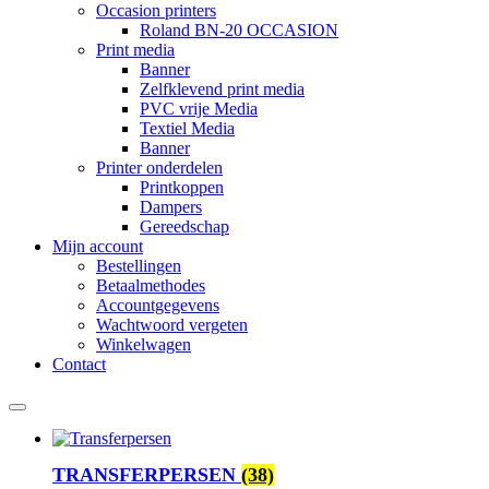
Occasion printers
Roland BN-20 OCCASION
Print media
Banner
Zelfklevend print media
PVC vrije Media
Textiel Media
Banner
Printer onderdelen
Printkoppen
Dampers
Gereedschap
Mijn account
Bestellingen
Betaalmethodes
Accountgegevens
Wachtwoord vergeten
Winkelwagen
Contact
TRANSFERPERSEN
(38)