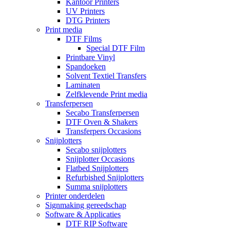
Kantoor Printers
UV Printers
DTG Printers
Print media
DTF Films
Special DTF Film
Printbare Vinyl
Spandoeken
Solvent Textiel Transfers
Laminaten
Zelfklevende Print media
Transferpersen
Secabo Transferpersen
DTF Oven & Shakers
Transferpers Occasions
Snijplotters
Secabo snijplotters
Snijplotter Occasions
Flatbed Snijplotters
Refurbished Snijplotters
Summa snijplotters
Printer onderdelen
Signmaking gereedschap
Software & Applicaties
DTF RIP Software