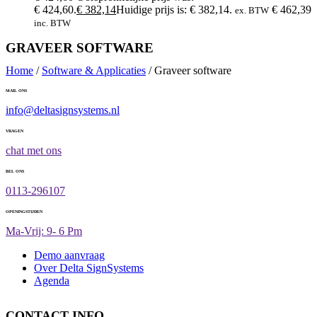
€ 424,60.
€
382,14
Huidige prijs is: € 382,14.
€
462,39
ex. BTW
inc. BTW
GRAVEER SOFTWARE
Home
/
Software & Applicaties
/ Graveer software
MAIL ONS
info@deltasignsystems.nl
VRAGEN
chat met ons
BEL ONS
0113-296107
OPENINGSTIJDEN
Ma-Vrij: 9- 6 Pm
Demo aanvraag
Over Delta SignSystems
Agenda
CONTACT INFO