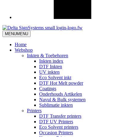
MENU
MENU
Home
Webshop
Inkten & Toebehoren
Inkten index
DTF Inkten
UV inkten
Eco Solvent inkt
DTF Hot Melt powder
Coatings
Onderhouds Artikelen
Navul & Bulk systemen
Sublimatie inkten
Printers
DTF Transfer printers
DTF UV Printers
Eco Solvent printers
Occasion Printers