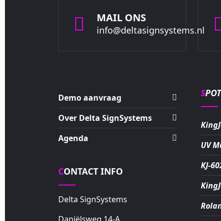
MAIL ONS
info@deltasignsystems.nl
SPO
Demo aanvraag
Over Delta SignSystems
KingJ
Agenda
UV M
KJ-60
CONTACT INFO
KingJ
Delta SignSystems
Rola
Daniëlsweg 14-A