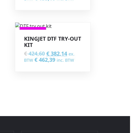
VERKOOP
KINGJET DTF TRY-OUT
KIT
€
424,60
€
382,14
ex.
€
462,39
BTW
inc. BTW