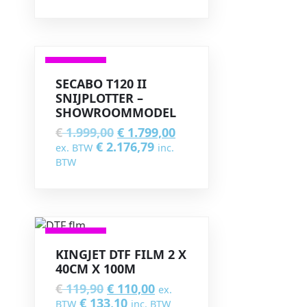
VERKOOP
SECABO T120 II
SNIJPLOTTER –
SHOWROOMMODEL
€
1.999,00
€
1.799,00
€
2.176,79
ex. BTW
inc.
BTW
VERKOOP
KINGJET DTF FILM 2 X
40CM X 100M
€
119,90
€
110,00
ex.
€
133,10
BTW
inc. BTW