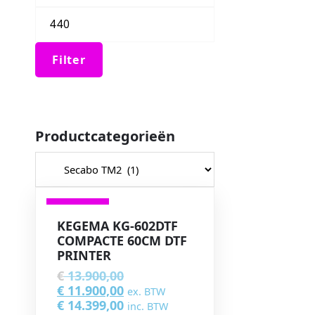
Filter
Productcategorieën
VERKOOP
KEGEMA KG-602DTF
COMPACTE 60CM DTF
PRINTER
€
13.900,00
€
11.900,00
ex. BTW
€
14.399,00
inc. BTW