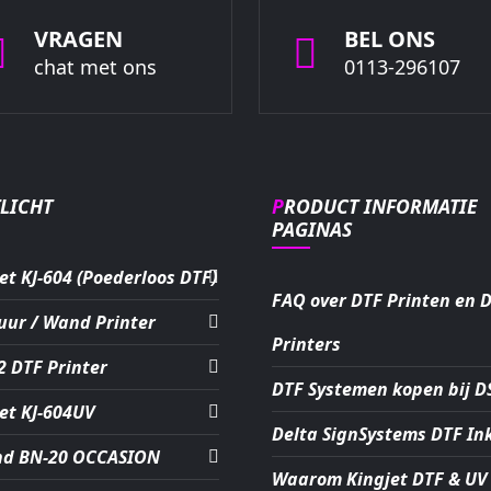
VRAGEN
BEL ONS
chat met ons
0113-296107
TLICHT
PRODUCT INFORMATIE
PAGINAS
et KJ-604 (Poederloos DTF)
FAQ over DTF Printen en 
uur / Wand Printer
Printers
2 DTF Printer
DTF Systemen kopen bij D
et KJ-604UV
Delta SignSystems DTF In
nd BN-20 OCCASION
Waarom Kingjet DTF & UV