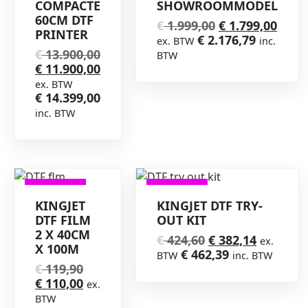
COMPACTE
SHOWROOMMODEL
60CM DTF
€
1.999,00
€
1.799,00
PRINTER
€
2.176,79
ex. BTW
inc.
€
13.900,00
BTW
€
11.900,00
ex. BTW
€
14.399,00
inc. BTW
VERKOOP
VERKOOP
KINGJET
KINGJET DTF TRY-
DTF FILM
OUT KIT
2 X 40CM
€
424,60
€
382,14
ex.
X 100M
€
462,39
BTW
inc. BTW
€
119,90
€
110,00
ex.
BTW