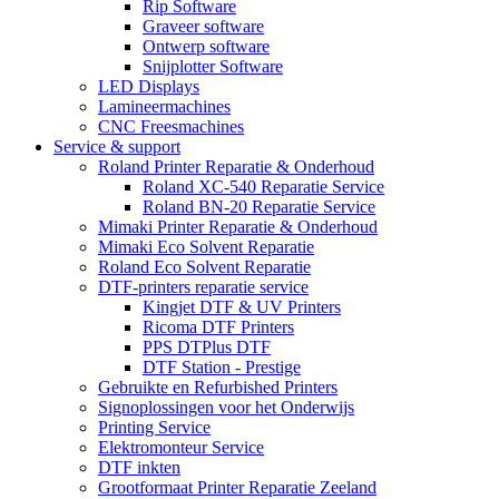
Rip Software
Graveer software
Ontwerp software
Snijplotter Software
LED Displays
Lamineermachines
CNC Freesmachines
Service & support
Roland Printer Reparatie & Onderhoud
Roland XC-540 Reparatie Service
Roland BN-20 Reparatie Service
Mimaki Printer Reparatie & Onderhoud
Mimaki Eco Solvent Reparatie
Roland Eco Solvent Reparatie
DTF-printers reparatie service
Kingjet DTF & UV Printers
Ricoma DTF Printers
PPS DTPlus DTF
DTF Station - Prestige
Gebruikte en Refurbished Printers
Signoplossingen voor het Onderwijs
Printing Service
Elektromonteur Service
DTF inkten
Grootformaat Printer Reparatie Zeeland