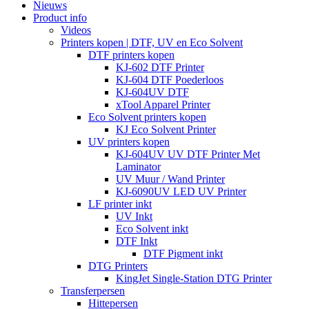
Nieuws
Product info
Videos
Printers kopen | DTF, UV en Eco Solvent
DTF printers kopen
KJ-602 DTF Printer
KJ-604 DTF Poederloos
KJ-604UV DTF
xTool Apparel Printer
Eco Solvent printers kopen
KJ Eco Solvent Printer
UV printers kopen
KJ-604UV UV DTF Printer Met
Laminator
UV Muur / Wand Printer
KJ-6090UV LED UV Printer
LF printer inkt
UV Inkt
Eco Solvent inkt
DTF Inkt
DTF Pigment inkt
DTG Printers
KingJet Single-Station DTG Printer
Transferpersen
Hittepersen