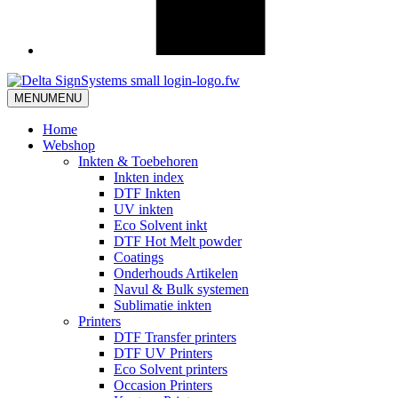
MENU
MENU
Home
Webshop
Inkten & Toebehoren
Inkten index
DTF Inkten
UV inkten
Eco Solvent inkt
DTF Hot Melt powder
Coatings
Onderhouds Artikelen
Navul & Bulk systemen
Sublimatie inkten
Printers
DTF Transfer printers
DTF UV Printers
Eco Solvent printers
Occasion Printers