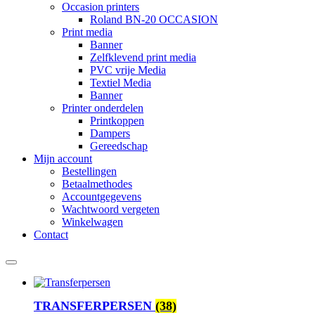
Occasion printers
Roland BN-20 OCCASION
Print media
Banner
Zelfklevend print media
PVC vrije Media
Textiel Media
Banner
Printer onderdelen
Printkoppen
Dampers
Gereedschap
Mijn account
Bestellingen
Betaalmethodes
Accountgegevens
Wachtwoord vergeten
Winkelwagen
Contact
TRANSFERPERSEN
(38)