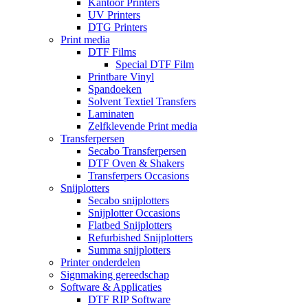
Kantoor Printers
UV Printers
DTG Printers
Print media
DTF Films
Special DTF Film
Printbare Vinyl
Spandoeken
Solvent Textiel Transfers
Laminaten
Zelfklevende Print media
Transferpersen
Secabo Transferpersen
DTF Oven & Shakers
Transferpers Occasions
Snijplotters
Secabo snijplotters
Snijplotter Occasions
Flatbed Snijplotters
Refurbished Snijplotters
Summa snijplotters
Printer onderdelen
Signmaking gereedschap
Software & Applicaties
DTF RIP Software