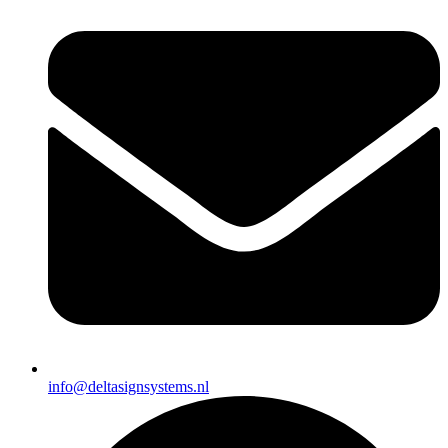
info@deltasignsystems.nl