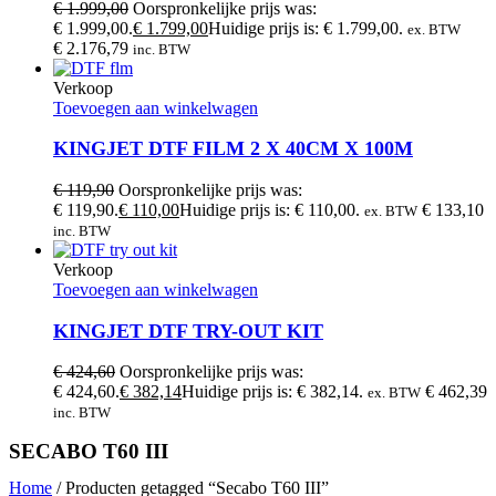
€
1.999,00
Oorspronkelijke prijs was:
€ 1.999,00.
€
1.799,00
Huidige prijs is: € 1.799,00.
ex. BTW
€
2.176,79
inc. BTW
Verkoop
Toevoegen aan winkelwagen
KINGJET DTF FILM 2 X 40CM X 100M
€
119,90
Oorspronkelijke prijs was:
€ 119,90.
€
110,00
Huidige prijs is: € 110,00.
€
133,10
ex. BTW
inc. BTW
Verkoop
Toevoegen aan winkelwagen
KINGJET DTF TRY-OUT KIT
€
424,60
Oorspronkelijke prijs was:
€ 424,60.
€
382,14
Huidige prijs is: € 382,14.
€
462,39
ex. BTW
inc. BTW
SECABO T60 III
Home
/ Producten getagged “Secabo T60 III”