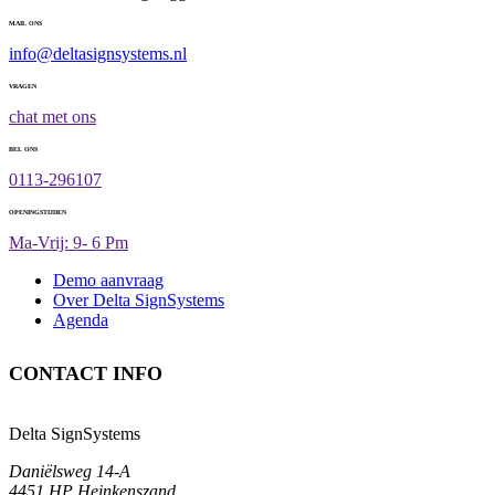
MAIL ONS
info@deltasignsystems.nl
VRAGEN
chat met ons
BEL ONS
0113-296107
OPENINGSTIJDEN
Ma-Vrij: 9- 6 Pm
Demo aanvraag
Over Delta SignSystems
Agenda
CONTACT INFO
Delta SignSystems
Daniëlsweg 14-A
4451 HP Heinkenszand