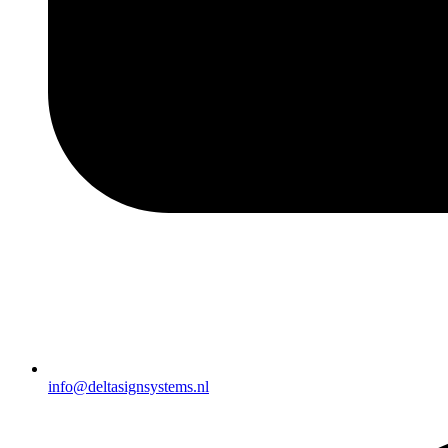
info@deltasignsystems.nl