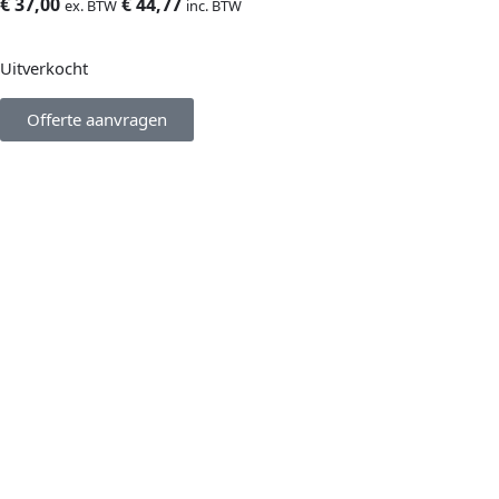
€
37,00
€
44,77
ex. BTW
inc. BTW
Uitverkocht
Offerte aanvragen