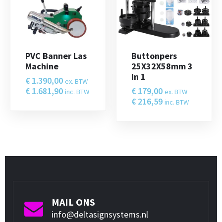
PVC Banner Las
Buttonpers
Machine
25X32X58mm 3
In 1
€
1.390,00
ex. BTW
€
1.681,90
€
179,00
inc. BTW
ex. BTW
€
216,59
inc. BTW
MAIL ONS
info@deltasignsystems.nl