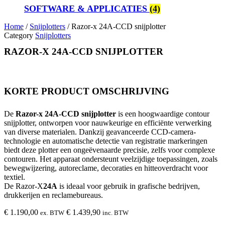
SOFTWARE & APPLICATIES
(4)
Home
/
Snijplotters
/ Razor-x 24A-CCD snijplotter
Category
Snijplotters
RAZOR-X 24A-CCD SNIJPLOTTER
KORTE PRODUCT OMSCHRIJVING
De
Razor-x 24A-CCD snijplotter
is een hoogwaardige contour
snijplotter, ontworpen voor nauwkeurige en efficiënte verwerking
van diverse materialen. Dankzij geavanceerde CCD-camera-
technologie en automatische detectie van registratie markeringen
biedt deze plotter een ongeëvenaarde precisie, zelfs voor complexe
contouren. Het apparaat ondersteunt veelzijdige toepassingen, zoals
bewegwijzering, autoreclame, decoraties en hitteoverdracht voor
textiel.
De Razor-X
24A
is ideaal voor gebruik in grafische bedrijven,
drukkerijen en reclamebureaus.
€
1.190,00
€
1.439,90
ex. BTW
inc. BTW