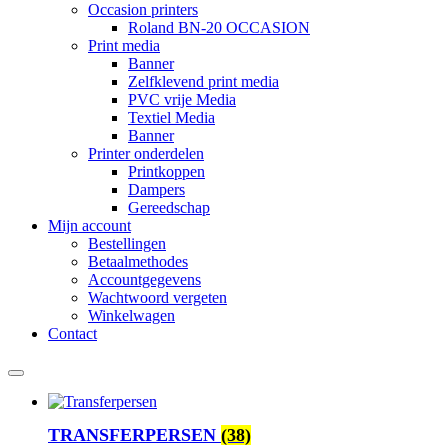
Occasion printers
Roland BN-20 OCCASION
Print media
Banner
Zelfklevend print media
PVC vrije Media
Textiel Media
Banner
Printer onderdelen
Printkoppen
Dampers
Gereedschap
Mijn account
Bestellingen
Betaalmethodes
Accountgegevens
Wachtwoord vergeten
Winkelwagen
Contact
TRANSFERPERSEN
(38)