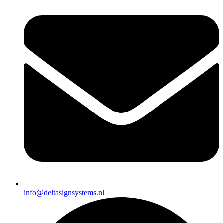
info@deltasignsystems.nl