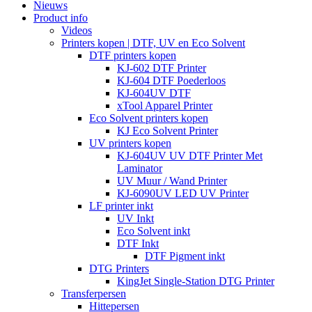
Nieuws
Product info
Videos
Printers kopen | DTF, UV en Eco Solvent
DTF printers kopen
KJ-602 DTF Printer
KJ-604 DTF Poederloos
KJ-604UV DTF
xTool Apparel Printer
Eco Solvent printers kopen
KJ Eco Solvent Printer
UV printers kopen
KJ-604UV UV DTF Printer Met
Laminator
UV Muur / Wand Printer
KJ-6090UV LED UV Printer
LF printer inkt
UV Inkt
Eco Solvent inkt
DTF Inkt
DTF Pigment inkt
DTG Printers
KingJet Single-Station DTG Printer
Transferpersen
Hittepersen