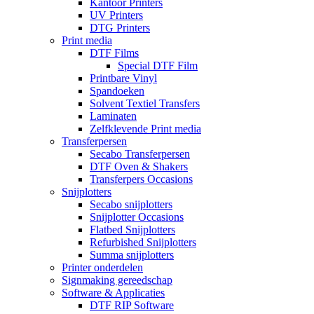
Kantoor Printers
UV Printers
DTG Printers
Print media
DTF Films
Special DTF Film
Printbare Vinyl
Spandoeken
Solvent Textiel Transfers
Laminaten
Zelfklevende Print media
Transferpersen
Secabo Transferpersen
DTF Oven & Shakers
Transferpers Occasions
Snijplotters
Secabo snijplotters
Snijplotter Occasions
Flatbed Snijplotters
Refurbished Snijplotters
Summa snijplotters
Printer onderdelen
Signmaking gereedschap
Software & Applicaties
DTF RIP Software