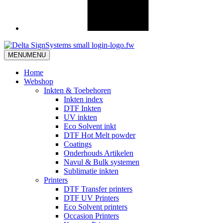
MENU
MENU
Home
Webshop
Inkten & Toebehoren
Inkten index
DTF Inkten
UV inkten
Eco Solvent inkt
DTF Hot Melt powder
Coatings
Onderhouds Artikelen
Navul & Bulk systemen
Sublimatie inkten
Printers
DTF Transfer printers
DTF UV Printers
Eco Solvent printers
Occasion Printers