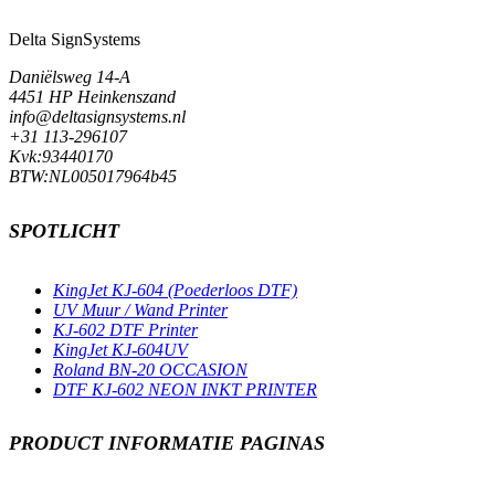
Delta SignSystems
Daniëlsweg 14-A
4451 HP Heinkenszand
info@deltasignsystems.nl
+31 113-296107
Kvk:93440170
BTW:NL005017964b45
SPOTLICHT
KingJet KJ-604 (Poederloos DTF)
UV Muur / Wand Printer
KJ-602 DTF Printer
KingJet KJ-604UV
Roland BN-20 OCCASION
DTF KJ-602 NEON INKT PRINTER
PRODUCT INFORMATIE PAGINAS