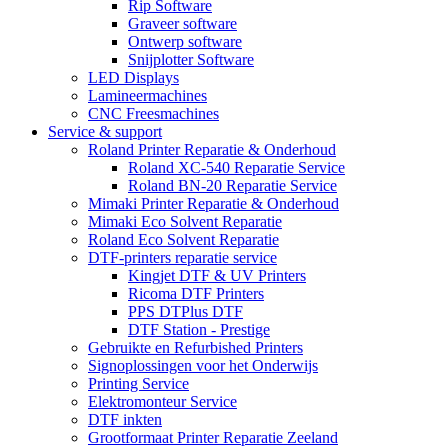
Rip Software
Graveer software
Ontwerp software
Snijplotter Software
LED Displays
Lamineermachines
CNC Freesmachines
Service & support
Roland Printer Reparatie & Onderhoud
Roland XC-540 Reparatie Service
Roland BN-20 Reparatie Service
Mimaki Printer Reparatie & Onderhoud
Mimaki Eco Solvent Reparatie
Roland Eco Solvent Reparatie
DTF-printers reparatie service
Kingjet DTF & UV Printers
Ricoma DTF Printers
PPS DTPlus DTF
DTF Station - Prestige
Gebruikte en Refurbished Printers
Signoplossingen voor het Onderwijs
Printing Service
Elektromonteur Service
DTF inkten
Grootformaat Printer Reparatie Zeeland