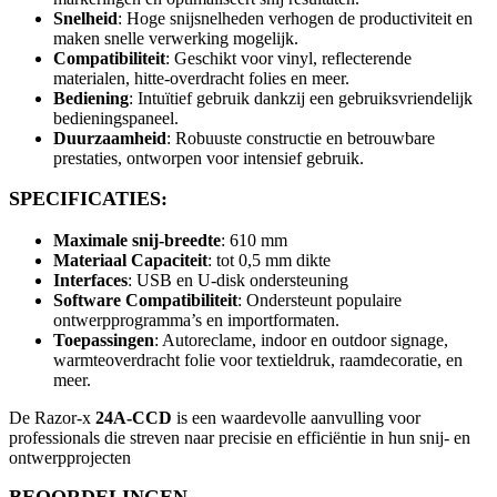
Snelheid
: Hoge snijsnelheden verhogen de productiviteit en
maken snelle verwerking mogelijk.
Compatibiliteit
: Geschikt voor vinyl, reflecterende
materialen, hitte-overdracht folies en meer.
Bediening
: Intuïtief gebruik dankzij een gebruiksvriendelijk
bedieningspaneel.
Duurzaamheid
: Robuuste constructie en betrouwbare
prestaties, ontworpen voor intensief gebruik.
SPECIFICATIES:
Maximale snij-breedte
: 610 mm
Materiaal Capaciteit
: tot 0,5 mm dikte
Interfaces
: USB en U-disk ondersteuning
Software Compatibiliteit
: Ondersteunt populaire
ontwerpprogramma’s en importformaten.
Toepassingen
: Autoreclame, indoor en outdoor signage,
warmteoverdracht folie voor textieldruk, raamdecoratie, en
meer.
De Razor-x
24A-CCD
is een waardevolle aanvulling voor
professionals die streven naar precisie en efficiëntie in hun snij- en
ontwerpprojecten
BEOORDELINGEN