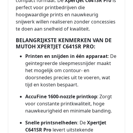
compact formaat. De
XpertJet C641SR Pro
is
perfect voor printbedrijven die
hoogwaardige prints en nauwkeurig
snijwerk willen realiseren zonder concessies
te doen aan snelheid of kwaliteit.
BELANGRIJKSTE KENMERKEN VAN DE
MUTOH XPERTJET C641SR PRO:
Printen en snijden in één apparaat
: De
geïntegreerde sleepmessnijder maakt
het mogelijk om contour- en
doorsnedes precies uit te voeren, wat
tijd en kosten bespaart.
AccuFine 1600-nozzle printkop
: Zorgt
voor constante printkwaliteit, hoge
nauwkeurigheid en minimale banding.
Snelle printsnelheden
: De
XpertJet
C641SR Pro
levert uitstekende