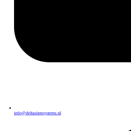
info@deltasignsystems.nl