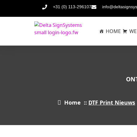
+31 (0) 113-296107
info@deltasignsy
HOME
WE
ONT
Home
::
DTF Print Nieuws