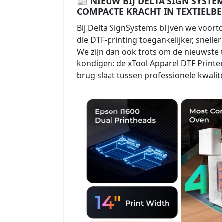
📰 NIEUW BIJ DELTA SIGN SYSTE
COMPACTE KRACHT IN TEXTIELB
Bij Delta SignSystems blijven we voor
die DTF-printing toegankelijker, snelle
We zijn dan ook trots om de nieuwste
kondigen: de xTool Apparel DTF Printer
brug slaat tussen professionele kwali