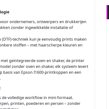
logie
d voor ondernemers, ontwerpers en drukkerijen
rukken zonder ingewikkelde installatie of
m (DTF)-techniek kun je eenvoudig prints maken
donkere stoffen – met haarscherpe kleuren en
l met geïntegreerde oven en shaker, de printer
odel zonder oven en shaker, elk systeem levert
 op basis van Epson I1600-printkoppen en een
.
t
s de volledige workflow in mini-formaat.
werpen, printen, poederen en persen – zonder