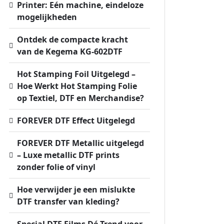
Printer: Eén machine, eindeloze
mogelijkheden
Ontdek de compacte kracht
van de Kegema KG-602DTF
Hot Stamping Foil Uitgelegd –
Hoe Werkt Hot Stamping Folie
op Textiel, DTF en Merchandise?
FOREVER DTF Effect Uitgelegd
FOREVER DTF Metallic uitgelegd
– Luxe metallic DTF prints
zonder folie of vinyl
Hoe verwijder je een mislukte
DTF transfer van kleding?
Special DTF Films Dé Trend voor