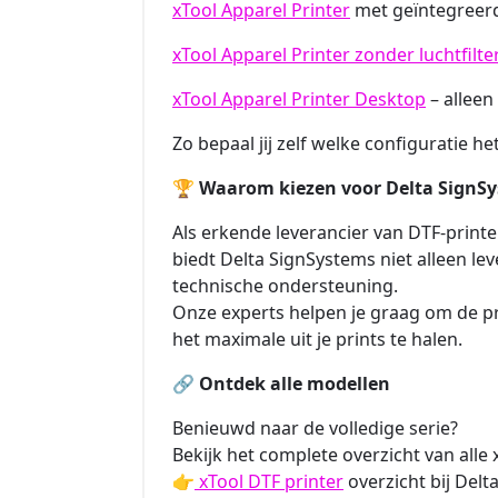
xTool Apparel Printer
met geïntegreerd
xTool Apparel Printer zonder luchtfilte
xTool Apparel Printer Desktop
– alleen
Zo bepaal jij zelf welke configuratie he
🏆
Waarom kiezen voor Delta SignS
Als erkende leverancier van DTF-print
biedt Delta SignSystems niet alleen lev
technische ondersteuning.
Onze experts helpen je graag om de pr
het maximale uit je prints te halen.
🔗
Ontdek alle modellen
Benieuwd naar de volledige serie?
Bekijk het complete overzicht van alle 
👉
xTool DTF printer
overzicht bij Del