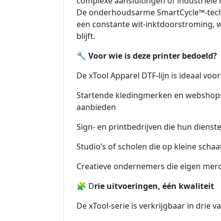
complexe aansluitingen of industriële i
De onderhoudsarme SmartCycle™-techn
een constante wit-inktdoorstroming, 
blijft.
🔧
Voor wie is deze printer bedoeld?
De xTool Apparel DTF-lijn is ideaal voor
Startende kledingmerken en webshops 
aanbieden
Sign- en printbedrijven die hun dienst
Studio’s of scholen die op kleine scha
Creatieve ondernemers die eigen mer
🧩 D
rie uitvoeringen, één kwaliteit
De xTool-serie is verkrijgbaar in drie v