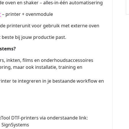
e oven en shaker – alles-in-één automatisering
r
– printer + ovenmodule
 de printerunit voor gebruik met externe oven
t beste bij jouw productie past.
ystems?
ers, inkten, films en onderhoudsaccessoires
ering, maar ook installatie, training en
inter te integreren in je bestaande workflow en
xTool DTF-printers via onderstaande link:
ta SignSystems