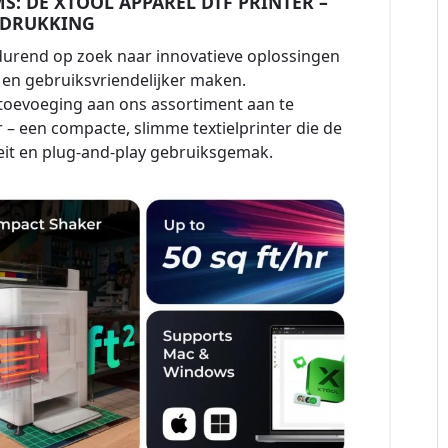
MS: DE XTOOL APPAREL DTF PRINTER –
EDRUKKING
tdurend op zoek naar innovatieve oplossingen
r en gebruiksvriendelijker maken.
 toevoeging aan ons assortiment aan te
 – een compacte, slimme textielprinter die de
teit en plug-and-play gebruiksgemak.