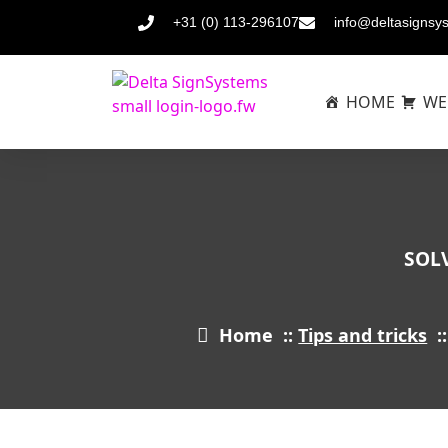
+31 (0) 113-296107
info@deltasignsy
HOME
WE
SOL
Home
::
Tips and tricks
: