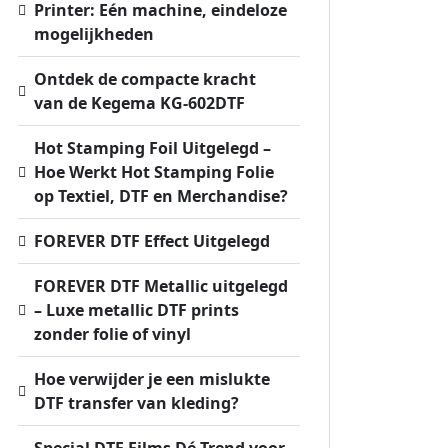
Printer: Eén machine, eindeloze
mogelijkheden
Ontdek de compacte kracht
van de Kegema KG-602DTF
Hot Stamping Foil Uitgelegd –
Hoe Werkt Hot Stamping Folie
op Textiel, DTF en Merchandise?
FOREVER DTF Effect Uitgelegd
FOREVER DTF Metallic uitgelegd
– Luxe metallic DTF prints
zonder folie of vinyl
Hoe verwijder je een mislukte
DTF transfer van kleding?
Special DTF Films Dé Trend voor