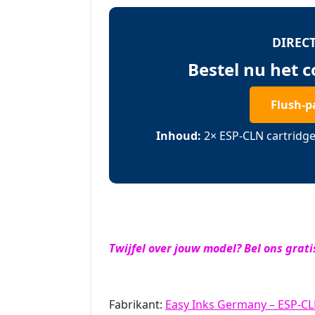
DIRECT
Bestel nu het 
Flush-p
Inhoud:
2× ESP-CLN cartridge 
Twijfel over jouw model? Bel ons grati
Fabrikant:
Easy Inks Germany – ESP-C