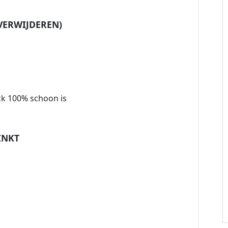
 VERWIJDEREN)
eck 100% schoon is
INKT