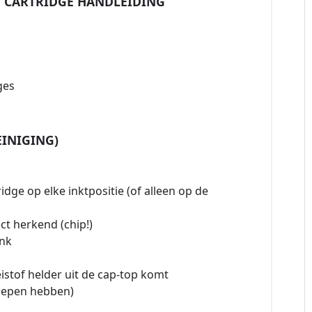
 CARTRIDGE HANDLEIDING
ges
EINIGING)
ridge op elke inktpositie (of alleen op de
ct herkend (chip!)
Ink
istof helder uit de cap-top komt
repen hebben)