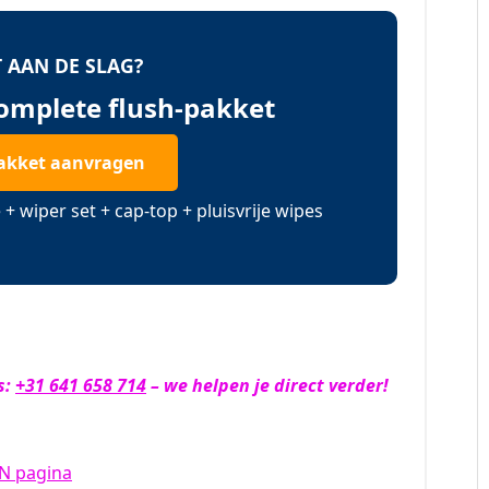
 AAN DE SLAG?
complete flush-pakket
akket aanvragen
+ wiper set + cap-top + pluisvrije wipes
s:
+31 641 658 714
– we helpen je direct verder!
LN pagina