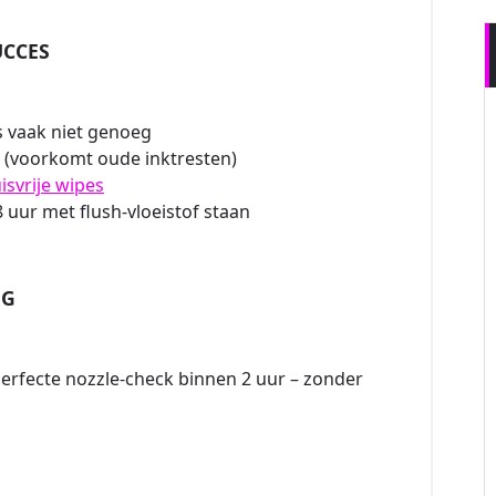
UCCES
is vaak niet genoeg
h (voorkomt oude inktresten)
isvrije wipes
8 uur met flush-vloeistof staan
NG
erfecte nozzle-check binnen 2 uur – zonder