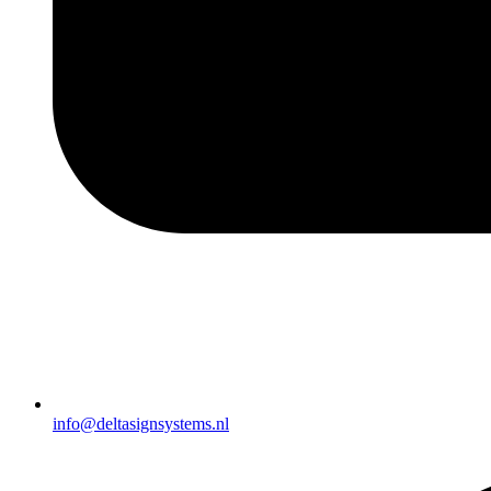
info@deltasignsystems.nl